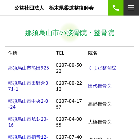
公益社団法人 栃木県柔道整復師会
那須烏山市の接骨院・整骨院
住所
TEL
院名
0287-88-50
那須烏山市熊田925
くまだ整骨院
22
那須烏山市田野倉3
0287-88-22
田代接骨院
71-1
12
那須烏山市中央2-8
0287-84-17
高野接骨院
-24
57
那須烏山市旭1-23-
0287-84-08
大橋接骨院
16
55
那須烏山市
初音12-
0287-87-40